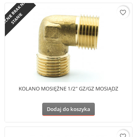
O
B
E
C
N
I
E
B
R
A
K
N
A
S
T
A
N
I
favorite_border
E
KOLANO MOSIĘŻNE 1/2" GZ/GZ MOSIĄDZ
Dodaj do koszyka
favorite_border